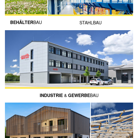
BEHÄLTER­
BAU
STAHLBAU
INDUSTRIE
&
GEWERBE
BAU