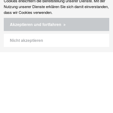
Cookies erleichtern die Bereitstellung unserer Dienste. Mit der
Nutzung unserer Dienste erklären Sie sich damit einverstanden,
dass wir Cookies verwenden.
Akzeptieren und fortfahren
WOLF Carport Systeme
Nicht akzeptieren
Nutzen Sie unsere Systeme zur Energiegewinnung
Stahl
Holz
Beton