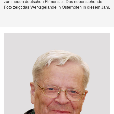
zum neuen deutschen Firmensitz. Das nebenstehende
groß geschrieben.
zum neuen deutschen Firmensitz. Das nebenstehende
Foto zeigt das Werksgelände in Osterhofen in diesem Jahr.
Foto zeigt das Werksgelände in Osterhofen in diesem Jahr.
Das nebenstehende Foto zeigt eine aktuelle Luftaufnahme
des Werksgeländes in Osterhofen.