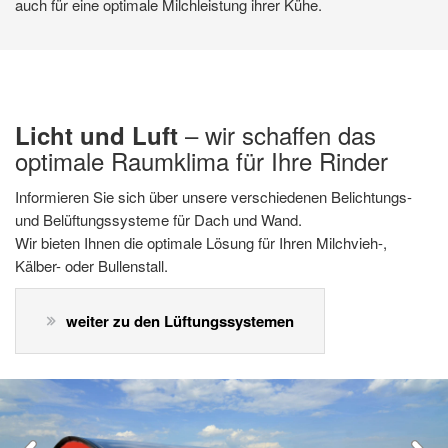
komfortable und entspannte Melken Ihrer Kuhherde im
auch für eine optimale Milchleistung ihrer Kühe.
Wandkonstruktionen. Unsere Fachberater stehen Ihnen dabei
komfortable und entspannte Melken Ihrer Kuhherde im
auch für eine optimale Milchleistung ihrer Kühe.
Vordergrund.
gerne zur Seite.
Vordergrund.
– wir schaffen das
Licht und Luft
optimale Raumklima für Ihre Rinder
Informieren Sie sich über unsere verschiedenen Belichtungs-
und Belüftungssysteme für Dach und Wand.
Wir bieten Ihnen die optimale Lösung für Ihren Milchvieh-,
Kälber- oder Bullenstall.
weiter zu den Lüftungssystemen