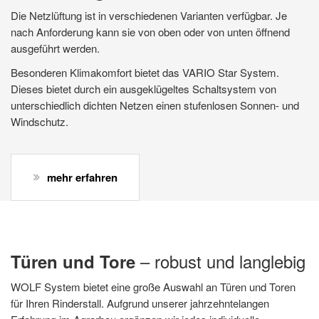
Der Licht- und Lüftungschieber bietet eine regulierbare Lüftung.
Die Netzlüftung ist in verschiedenen Varianten verfügbar. Je
Der Licht- und Lüftungschieber bietet eine regulierbare Lüftung.
Die Netzlüftung ist in verschiedenen Varianten verfügbar. Je
Er ist als Standardausführung für ungedämmte Gebäude wie
nach Anforderung kann sie von oben oder von unten öffnend
Er ist als Standardausführung für ungedämmte Gebäude wie
nach Anforderung kann sie von oben oder von unten öffnend
auch als dichter Schieber für temperierte Gebäude verfügbar.
ausgeführt werden.
auch als dichter Schieber für temperierte Gebäude verfügbar.
ausgeführt werden.
Dier Licht- und Lüftungsschieber ist das ideale Lüftungssystem
Dier Licht- und Lüftungsschieber ist das ideale Lüftungssystem
Besonderen Klimakomfort bietet das VARIO Star System.
Besonderen Klimakomfort bietet das VARIO Star System.
für Bullenställe.
für Bullenställe.
Dieses bietet durch ein ausgeklügeltes Schaltsystem von
Dieses bietet durch ein ausgeklügeltes Schaltsystem von
unterschiedlich dichten Netzen einen stufenlosen Sonnen- und
unterschiedlich dichten Netzen einen stufenlosen Sonnen- und
Windschutz.
Windschutz.
mehr erfahren
mehr erfahren
mehr erfahren
mehr erfahren
– robust und langlebig
Türen und Tore
WOLF System bietet eine große Auswahl an Türen und Toren
für Ihren Rinderstall. Aufgrund unserer jahrzehntelangen