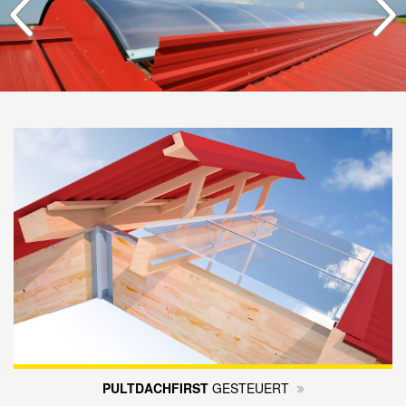
PULTDACH­FIRST
GE­STEUERT