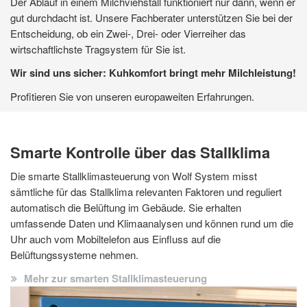
Für die Gruppenhaltung von Kälbern und Jungvieh bietet sich
Der Ablauf in einem Milchviehstall funktioniert nur dann, wenn er
Bei vielen Bullenställen wird der Futtertisch mittig angeordnet.
Für die Gruppenhaltung von Kälbern und Jungvieh bietet sich
Der Ablauf in einem Milchviehstall funktioniert nur dann, wenn er
eine Vielfalt von Konstruktionen an. Kälberställe von WOLF
gut durchdacht ist. Unsere Fachberater unterstützen Sie bei der
Deshalb bietet sich eine zweifach gestützte
eine Vielfalt von Konstruktionen an. Kälberställe von WOLF
gut durchdacht ist. Unsere Fachberater unterstützen Sie bei der
System werden in allen gängigen Varianten verwirklicht. Ob
Entscheidung, ob ein Zwei-, Drei- oder Vierreiher das
Rahmenkonstruktion als optimales und kostengünstiges
System werden in allen gängigen Varianten verwirklicht. Ob
Entscheidung, ob ein Zwei-, Drei- oder Vierreiher das
Tragsysteme aus Stahl, Leimholz oder Beton: wir haben
wirtschaftlichste Tragsystem für Sie ist.
Tragsystem an. Die entstehenden freien Flächen finden für die
Tragsysteme aus Stahl, Leimholz oder Beton: wir haben
wirtschaftlichste Tragsystem für Sie ist.
garantiert die perfekte Lösung für Sie.
Aufstallung Verwendung, können flexibel gehalten und an die
garantiert die perfekte Lösung für Sie.
Wir sind uns sicher: Kuhkomfort bringt mehr Milchleistung!
Wir sind uns sicher: Kuhkomfort bringt mehr Milchleistung!
Anzahl der Bullen angepasst werden.
Profitieren Sie von unseren europaweiten Erfahrungen.
Profitieren Sie von unseren europaweiten Erfahrungen.
Smarte Kontrolle über das Stallklima
Die smarte Stallklimasteuerung von Wolf System misst
sämtliche für das Stallklima relevanten Faktoren und reguliert
automatisch die Belüftung im Gebäude. Sie erhalten
umfassende Daten und Klimaanalysen und können rund um die
Uhr auch vom Mobiltelefon aus Einfluss auf die
Belüftungssysteme nehmen.
Mehr zur smarten Stallklimasteuerung