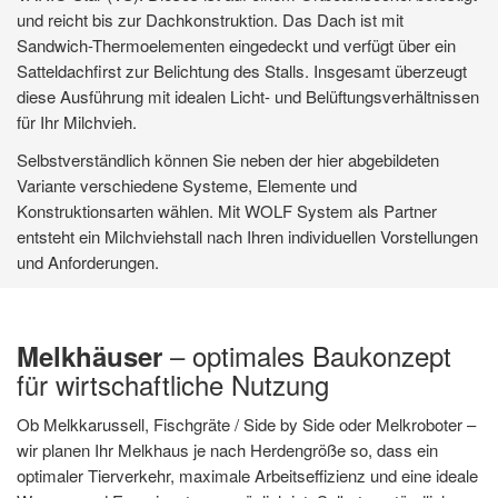
Blechverkleidung ist ein Licht- und Lüftungsschieber eingebaut.
und reicht bis zur Dachkonstruktion. Das Dach ist mit
Blechverkleidung ist ein Licht- und Lüftungsschieber eingebaut.
und reicht bis zur Dachkonstruktion. Das Dach ist mit
Die Hohlkammer-Lichtplatten können elektrisch verschoben
Sandwich-Thermoelementen eingedeckt und verfügt über ein
Die Hohlkammer-Lichtplatten können elektrisch verschoben
Sandwich-Thermoelementen eingedeckt und verfügt über ein
werden und somit die Belüftung im Stall stufenlos regulieren.
Satteldachfirst zur Belichtung des Stalls. Insgesamt überzeugt
werden und somit die Belüftung im Stall stufenlos regulieren.
Satteldachfirst zur Belichtung des Stalls. Insgesamt überzeugt
Aufgrund seiner Anbringung im oberen Bereich der Wand ist das
diese Ausführung mit idealen Licht- und Belüftungsverhältnissen
Aufgrund seiner Anbringung im oberen Bereich der Wand ist das
diese Ausführung mit idealen Licht- und Belüftungsverhältnissen
System vor Beschädigungen durch die Tiere geschützt und
für Ihr Milchvieh.
System vor Beschädigungen durch die Tiere geschützt und
für Ihr Milchvieh.
daher besonders für Bullenställen ideal geeignet.
daher besonders für Bullenställen ideal geeignet.
Selbstverständlich können Sie neben der hier abgebildeten
Selbstverständlich können Sie neben der hier abgebildeten
Ob Curvo First oder Satteldachfirst, Trapezblech- oder
Variante verschiedene Systeme, Elemente und
Ob Curvo First oder Satteldachfirst, Trapezblech- oder
Variante verschiedene Systeme, Elemente und
Holzverkleidung: WOLF System steht Ihnen bei der Planung
Konstruktionsarten wählen. Mit WOLF System als Partner
Holzverkleidung: WOLF System steht Ihnen bei der Planung
Konstruktionsarten wählen. Mit WOLF System als Partner
und Konstruktion ihres Bullenstalls gerne zur Seite.
entsteht ein Milchviehstall nach Ihren individuellen Vorstellungen
und Konstruktion ihres Bullenstalls gerne zur Seite.
entsteht ein Milchviehstall nach Ihren individuellen Vorstellungen
und Anforderungen.
und Anforderungen.
– optimales Baukonzept
Melkhäuser
für wirtschaftliche Nutzung
Ob Melkkarussell, Fischgräte / Side by Side oder Melkroboter –
wir planen Ihr Melkhaus je nach Herdengröße so, dass ein
optimaler Tierverkehr, maximale Arbeitseffizienz und eine ideale