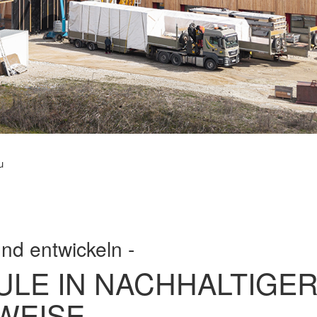
u
und entwickeln -
ULE IN NACHHALTIGE
WEISE