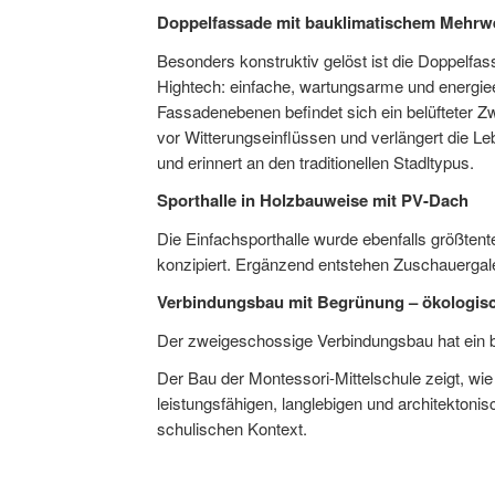
Doppelfassade mit bauklimatischem Mehrw
Besonders konstruktiv gelöst ist die Doppelfa
Hightech: einfache, wartungsarme und energiee
Fassadenebenen befindet sich ein belüfteter Zw
vor Witterungseinflüssen und verlängert die L
und erinnert an den traditionellen Stadltypus.
Sporthalle in Holzbauweise mit PV-Dach
Die Einfachsporthalle wurde ebenfalls größtente
konzipiert. Ergänzend entstehen Zuschauer­galer
Verbindungsbau mit Begrünung – ökologis
Der zweigeschossige Verbindungsbau hat ein b
Der Bau der Montessori-Mittelschule zeigt, wi
leistungsfähigen, langlebigen und architekto
schulischen Kontext.