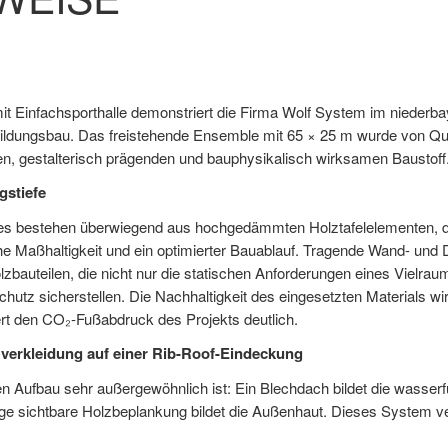
t Einfachsporthalle demonstriert die Firma Wolf System im niederba
im Bildungsbau. Das freistehende Ensemble mit 65 × 25 m wurde von Q
en, gestalterisch prägenden und bauphysikalisch wirksamen Baustoff
gstiefe
 bestehen überwiegend aus hochgedämmten Holztafelelementen, die 
e Maßhaltigkeit und ein optimierter Bauablauf. Tragende Wand- un
zbauteilen, die nicht nur die statischen Anforderungen eines Vielra
utz sicherstellen. Die Nachhaltigkeit des eingesetzten Materials wi
ert den CO₂-Fußabdruck des Projekts deutlich.
zverkleidung auf einer Rib-Roof-Eindeckung
n Aufbau sehr außergewöhnlich ist: Ein Blechdach bildet die wasserf
ge sichtbare Holzbeplankung bildet die Außenhaut. Dieses System ver